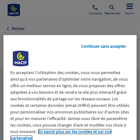
Contacts
Rechercher
Ouvrir
Retour
Finances
Continuer sans accepter
Assurance
En acceptant l'utilisation des cookies, vous nous permettez
ainsi qu’à nos partenaires d'optimiser votre navigation, de vous
Les
thématiques
offrir un meilleur service en ligne, de vous proposer des offres
adaptées à vos besoins et de rendre le site plus interactif grâce
aux fonctionnalités de partage sur les réseaux sociaux. Les
Aidants
Catastrophes naturelles
Climat
cookies et certaines données (email chiffré) peuvent être utilisés
pour personnaliser nos annonces publicitaires sur d'autres sites
Engagement
Epargne
ESS
et pour en mesurer l'efficacité. Sentez-vous libre de paramétrer
les cookies, vous pouvez changer d’avis et modifier vos choix à
tout moment.
En savoir plus sur les cookies et sur nos
Expérience clients
Fondation Macif
Jeunesse
partenaires.