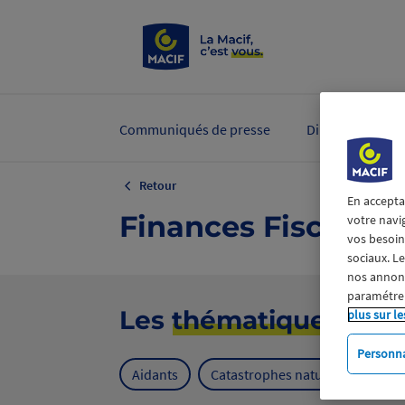
Communiqués de presse
Dirigeants et ex
Retour
En accepta
Finances Fiscalité
votre navi
vos besoins
sociaux. L
nos annonce
paramétrer
Les
thématiques
plus sur le
Personna
Aidants
Catastrophes naturelles
Cl