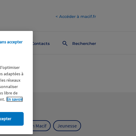
< Accéder à macif.fr
ans accepter
Contacts
Rechercher
 d'optimiser
res adaptées à
 les réseaux
rsonnaliser
us libre de
nt.
En savoir
cepter
ts
Fondation Macif
Jeunesse