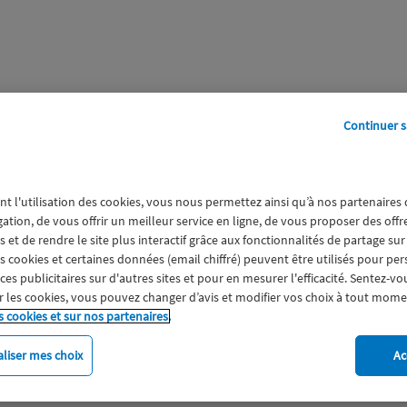
Continuer s
perts
Galerie
A propos
nt l'utilisation des cookies, vous nous permettez ainsi qu’à nos partenaires
gation, de vous offrir un meilleur service en ligne, de vous proposer des off
 et de rendre le site plus interactif grâce aux fonctionnalités de partage sur
es cookies et certaines données (email chiffré) peuvent être utilisés pour pe
s publicitaires sur d'autres sites et pour en mesurer l'efficacité. Sentez-vo
 les cookies, vous pouvez changer d’avis et modifier vos choix à tout mome
s cookies et sur nos partenaires.
liser mes choix
Ac
imat
Engagement
Epargne
ESS
Expérience clien