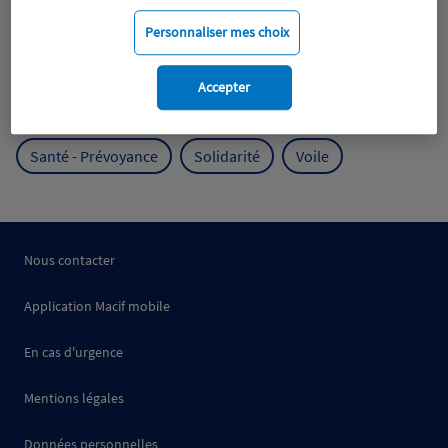
Mobilité
Mutualisme
Personnaliser mes choix
Protection de l'environnement
Accepter
Protection des océans
Prévention
RSE
Santé - Prévoyance
Solidarité
Voile
Nous contacter
Application Macif mobile
En cas d'urgence
Mentions légales
Données personnelles