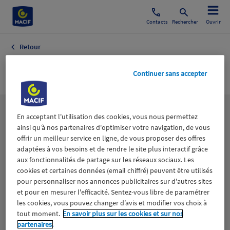
Contacts
Rechercher
Ouvrir
Retour
Football Régions
Continuer sans accepter
Les
thématiques
En acceptant l'utilisation des cookies, vous nous permettez
ainsi qu’à nos partenaires d'optimiser votre navigation, de vous
offrir un meilleur service en ligne, de vous proposer des offres
adaptées à vos besoins et de rendre le site plus interactif grâce
Aidants
Catastrophes naturelles
Climat
aux fonctionnalités de partage sur les réseaux sociaux. Les
cookies et certaines données (email chiffré) peuvent être utilisés
Engagement
Epargne
ESS
pour personnaliser nos annonces publicitaires sur d'autres sites
et pour en mesurer l'efficacité. Sentez-vous libre de paramétrer
les cookies, vous pouvez changer d’avis et modifier vos choix à
Expérience clients
Fondation Macif
Jeunesse
tout moment.
En savoir plus sur les cookies et sur nos
partenaires.