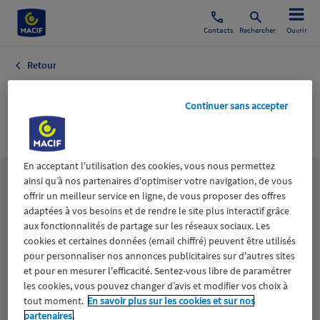
Contacts
Rechercher
Ouvrir
Retour
Formation
Continuer sans accepter
Médicale
En acceptant l'utilisation des cookies, vous nous permettez
ainsi qu’à nos partenaires d'optimiser votre navigation, de vous
Les
thématiques
offrir un meilleur service en ligne, de vous proposer des offres
adaptées à vos besoins et de rendre le site plus interactif grâce
aux fonctionnalités de partage sur les réseaux sociaux. Les
Aidants
Catastrophes naturelles
Climat
cookies et certaines données (email chiffré) peuvent être utilisés
pour personnaliser nos annonces publicitaires sur d'autres sites
Engagement
Epargne
ESS
et pour en mesurer l'efficacité. Sentez-vous libre de paramétrer
les cookies, vous pouvez changer d’avis et modifier vos choix à
tout moment.
En savoir plus sur les cookies et sur nos
Expérience clients
Fondation Macif
Jeunesse
partenaires.