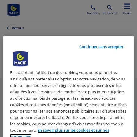
Contacts
Rechercher
Ouvrir
Retour
Formation
Continuer sans accepter
Professionnelle
Apprentissage
En acceptant l'utilisation des cookies, vous nous permettez
ainsi qu’à nos partenaires d'optimiser votre navigation, de vous
offrir un meilleur service en ligne, de vous proposer des offres
Les
thématiques
adaptées à vos besoins et de rendre le site plus interactif grâce
aux fonctionnalités de partage sur les réseaux sociaux. Les
cookies et certaines données (email chiffré) peuvent être utilisés
Aidants
Catastrophes naturelles
Climat
pour personnaliser nos annonces publicitaires sur d'autres sites
et pour en mesurer l'efficacité. Sentez-vous libre de paramétrer
les cookies, vous pouvez changer d’avis et modifier vos choix à
Engagement
Epargne
ESS
tout moment.
En savoir plus sur les cookies et sur nos
partenaires.