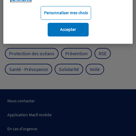
Expérience clients
Fondation Macif
Jeunesse
Personnaliser mes choix
Mobilité
Mutualisme
Accepter
Protection de l'environnement
Protection des océans
Prévention
RSE
Santé - Prévoyance
Solidarité
Voile
Nous contacter
Application Macif mobile
En cas d'urgence