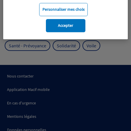
Mobilité
Mutualisme
Personnaliser mes choix
Protection de l'environnement
Accepter
Protection des océans
Prévention
RSE
Santé - Prévoyance
Solidarité
Voile
Nous contacter
Application Macif mobile
En cas d'urgence
Mentions légales
Données personnelles