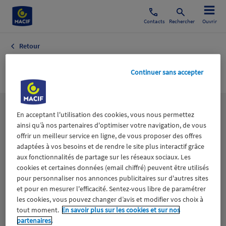
Contacts
Rechercher
Ouvrir
Retour
FRANCE 3.FR
Continuer sans accepter
Les
thématiques
En acceptant l'utilisation des cookies, vous nous permettez
ainsi qu’à nos partenaires d'optimiser votre navigation, de vous
offrir un meilleur service en ligne, de vous proposer des offres
adaptées à vos besoins et de rendre le site plus interactif grâce
Aidants
Catastrophes naturelles
Climat
aux fonctionnalités de partage sur les réseaux sociaux. Les
cookies et certaines données (email chiffré) peuvent être utilisés
Engagement
Epargne
ESS
pour personnaliser nos annonces publicitaires sur d'autres sites
et pour en mesurer l'efficacité. Sentez-vous libre de paramétrer
les cookies, vous pouvez changer d’avis et modifier vos choix à
Expérience clients
Fondation Macif
Jeunesse
tout moment.
En savoir plus sur les cookies et sur nos
partenaires.