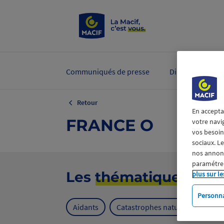
Communiqués de presse
Dirigeants et ex
Retour
En accepta
FRANCE O
votre navi
vos besoins
sociaux. L
nos annonce
paramétrer
Les
thématiques
plus sur le
Personna
Aidants
Catastrophes naturelles
Cl