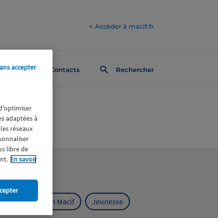
< Accéder à macif.fr
ans accepter
Contacts
Rechercher
 d'optimiser
res adaptées à
 les réseaux
rsonnaliser
us libre de
nt.
En savoir
cepter
ts
Fondation Macif
Jeunesse