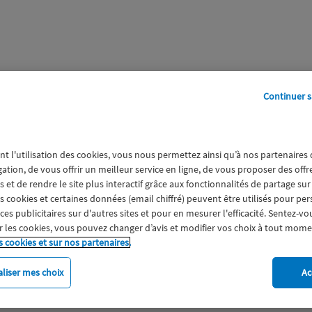
Continuer s
perts
Galerie
A propos
nt l'utilisation des cookies, vous nous permettez ainsi qu’à nos partenaires
gation, de vous offrir un meilleur service en ligne, de vous proposer des off
 et de rendre le site plus interactif grâce aux fonctionnalités de partage sur
es cookies et certaines données (email chiffré) peuvent être utilisés pour pe
s publicitaires sur d'autres sites et pour en mesurer l'efficacité. Sentez-vo
 les cookies, vous pouvez changer d’avis et modifier vos choix à tout mome
s cookies et sur nos partenaires.
liser mes choix
Ac
imat
Engagement
Epargne
ESS
Expérience clien