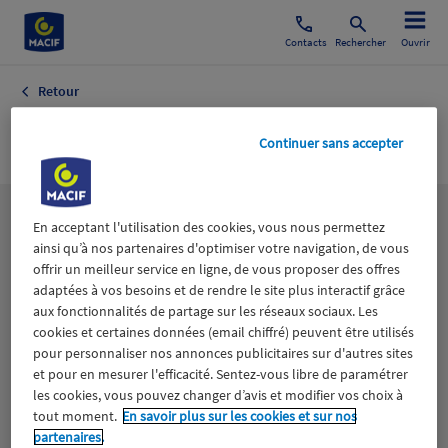
Contacts
Rechercher
Ouvrir
Retour
FRANCSJEUX.COM
Continuer sans accepter
Les
thématiques
En acceptant l'utilisation des cookies, vous nous permettez
ainsi qu’à nos partenaires d'optimiser votre navigation, de vous
offrir un meilleur service en ligne, de vous proposer des offres
adaptées à vos besoins et de rendre le site plus interactif grâce
Aidants
Catastrophes naturelles
Climat
aux fonctionnalités de partage sur les réseaux sociaux. Les
cookies et certaines données (email chiffré) peuvent être utilisés
Engagement
Epargne
ESS
pour personnaliser nos annonces publicitaires sur d'autres sites
et pour en mesurer l'efficacité. Sentez-vous libre de paramétrer
les cookies, vous pouvez changer d’avis et modifier vos choix à
Expérience clients
Fondation Macif
Jeunesse
tout moment.
En savoir plus sur les cookies et sur nos
partenaires.