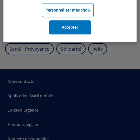
Mobilité
Mutualisme
Personnaliser mes choix
Protection de l'environnement
Accepter
Protection des océans
Prévention
RSE
Santé - Prévoyance
Solidarité
Voile
Nous contacter
Application Macif mobile
En cas d'urgence
Mentions légales
Données personnelles