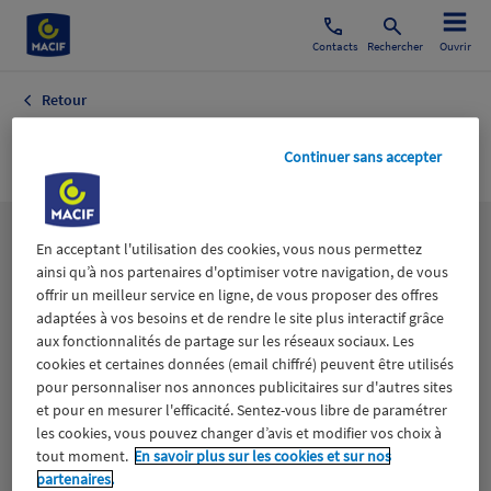
Contacts
Rechercher
Ouvrir
Retour
Fusion
Continuer sans accepter
Les
thématiques
En acceptant l'utilisation des cookies, vous nous permettez
ainsi qu’à nos partenaires d'optimiser votre navigation, de vous
offrir un meilleur service en ligne, de vous proposer des offres
adaptées à vos besoins et de rendre le site plus interactif grâce
Aidants
Catastrophes naturelles
Climat
aux fonctionnalités de partage sur les réseaux sociaux. Les
cookies et certaines données (email chiffré) peuvent être utilisés
Engagement
Epargne
ESS
pour personnaliser nos annonces publicitaires sur d'autres sites
et pour en mesurer l'efficacité. Sentez-vous libre de paramétrer
les cookies, vous pouvez changer d’avis et modifier vos choix à
Expérience clients
Fondation Macif
Jeunesse
tout moment.
En savoir plus sur les cookies et sur nos
partenaires.