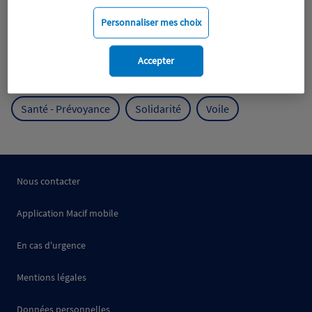
Mobilité
Mutualisme
Personnaliser mes choix
Protection de l'environnement
Accepter
Protection des océans
Prévention
RSE
Santé - Prévoyance
Solidarité
Voile
Nous contacter
Application Macif mobile
En cas d'urgence
Mentions légales
Données personnelles