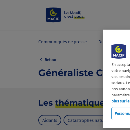
Communiqués de presse
Dirigeants et ex
Retour
En accepta
Généraliste Cultur
votre navi
vos besoins
sociaux. L
nos annonce
paramétrer
Les
thématiques
plus sur le
Personna
Aidants
Catastrophes naturelles
Cl