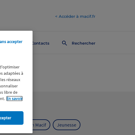
< Accéder à macif.fr
ans accepter
Contacts
Rechercher
 d'optimiser
res adaptées à
 les réseaux
rsonnaliser
us libre de
nt.
En savoir
cepter
ts
Fondation Macif
Jeunesse