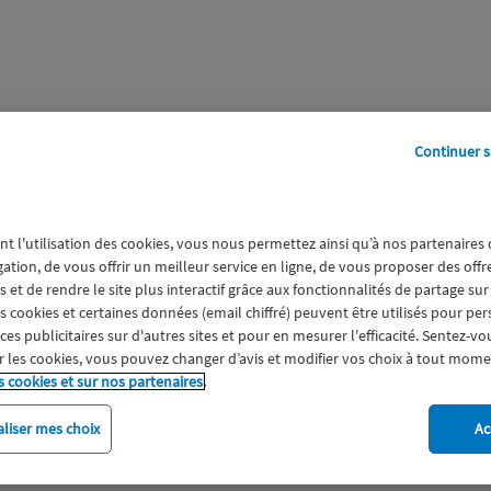
Continuer s
perts
Galerie
A propos
nt l'utilisation des cookies, vous nous permettez ainsi qu’à nos partenaires
e
gation, de vous offrir un meilleur service en ligne, de vous proposer des off
 et de rendre le site plus interactif grâce aux fonctionnalités de partage sur
es cookies et certaines données (email chiffré) peuvent être utilisés pour pe
s publicitaires sur d'autres sites et pour en mesurer l'efficacité. Sentez-vo
 les cookies, vous pouvez changer d’avis et modifier vos choix à tout mome
s cookies et sur nos partenaires.
liser mes choix
Ac
imat
Engagement
Epargne
ESS
Expérience clien