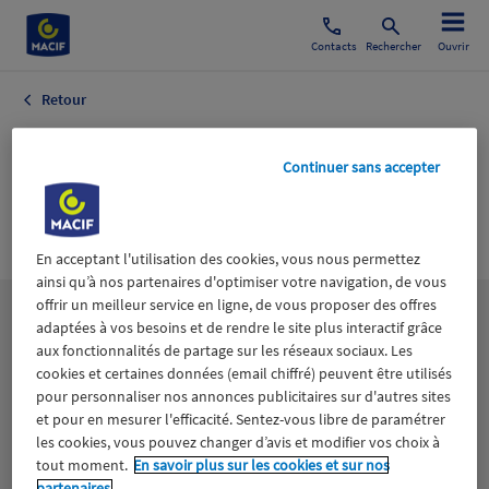
Contacts
Rechercher
Ouvrir
Retour
Généraliste
Continuer sans accepter
Généraliste
Culture
En acceptant l'utilisation des cookies, vous nous permettez
ainsi qu’à nos partenaires d'optimiser votre navigation, de vous
offrir un meilleur service en ligne, de vous proposer des offres
Les
thématiques
adaptées à vos besoins et de rendre le site plus interactif grâce
aux fonctionnalités de partage sur les réseaux sociaux. Les
cookies et certaines données (email chiffré) peuvent être utilisés
Aidants
Catastrophes naturelles
Climat
pour personnaliser nos annonces publicitaires sur d'autres sites
et pour en mesurer l'efficacité. Sentez-vous libre de paramétrer
les cookies, vous pouvez changer d’avis et modifier vos choix à
Engagement
Epargne
ESS
tout moment.
En savoir plus sur les cookies et sur nos
partenaires.