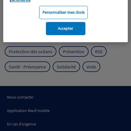
Expérience clients
Fondation Macif
Jeunesse
Personnaliser mes choix
Mobilité
Mutualisme
Accepter
Protection de l'environnement
Protection des océans
Prévention
RSE
Santé - Prévoyance
Solidarité
Voile
Nous contacter
Application Macif mobile
En cas d'urgence