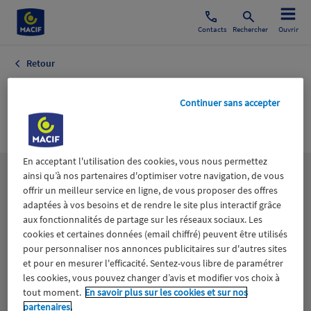
Contacts
Rechercher
Ouvrir
Retour
Gouvernance
Continuer sans accepter
d'Entreprise
En acceptant l'utilisation des cookies, vous nous permettez
ainsi qu’à nos partenaires d'optimiser votre navigation, de vous
Les
thématiques
offrir un meilleur service en ligne, de vous proposer des offres
adaptées à vos besoins et de rendre le site plus interactif grâce
aux fonctionnalités de partage sur les réseaux sociaux. Les
Aidants
Catastrophes naturelles
Climat
cookies et certaines données (email chiffré) peuvent être utilisés
pour personnaliser nos annonces publicitaires sur d'autres sites
Engagement
Epargne
ESS
et pour en mesurer l'efficacité. Sentez-vous libre de paramétrer
les cookies, vous pouvez changer d’avis et modifier vos choix à
tout moment.
En savoir plus sur les cookies et sur nos
Expérience clients
Fondation Macif
Jeunesse
partenaires.