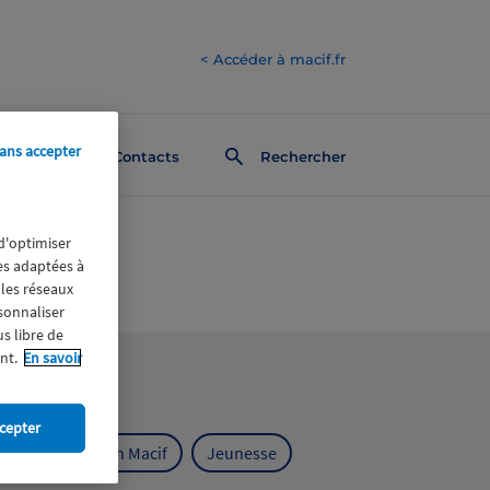
< Accéder à macif.fr
ans accepter
Contacts
Rechercher
 d'optimiser
res adaptées à
 les réseaux
rsonnaliser
us libre de
nt.
En savoir
cepter
ts
Fondation Macif
Jeunesse