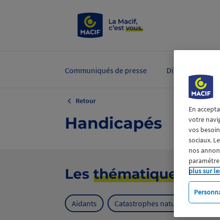
Communiqués de presse
Dirigeants et ex
Retour
En accepta
Handicapés
votre navi
vos besoins
sociaux. L
nos annonce
paramétrer
Les
thématiques
plus sur le
Personna
Aidants
Catastrophes naturelles
Cl