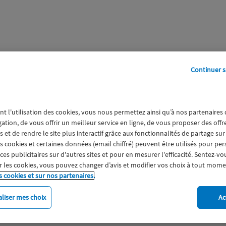
Continuer s
perts
Galerie
A propos
nt l'utilisation des cookies, vous nous permettez ainsi qu’à nos partenaires
gation, de vous offrir un meilleur service en ligne, de vous proposer des off
 et de rendre le site plus interactif grâce aux fonctionnalités de partage sur
es cookies et certaines données (email chiffré) peuvent être utilisés pour pe
s publicitaires sur d'autres sites et pour en mesurer l'efficacité. Sentez-vo
 les cookies, vous pouvez changer d’avis et modifier vos choix à tout mome
s cookies et sur nos partenaires.
liser mes choix
Ac
imat
Engagement
Epargne
ESS
Expérience clien