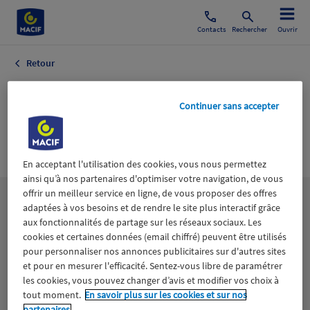
Contacts
Rechercher
Ouvrir
Retour
Histoire Infos
Continuer sans accepter
régionales
Archéologie
En acceptant l'utilisation des cookies, vous nous permettez
ainsi qu’à nos partenaires d'optimiser votre navigation, de vous
offrir un meilleur service en ligne, de vous proposer des offres
Les
thématiques
adaptées à vos besoins et de rendre le site plus interactif grâce
aux fonctionnalités de partage sur les réseaux sociaux. Les
cookies et certaines données (email chiffré) peuvent être utilisés
Aidants
Catastrophes naturelles
Climat
pour personnaliser nos annonces publicitaires sur d'autres sites
et pour en mesurer l'efficacité. Sentez-vous libre de paramétrer
les cookies, vous pouvez changer d’avis et modifier vos choix à
Engagement
Epargne
ESS
tout moment.
En savoir plus sur les cookies et sur nos
partenaires.