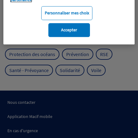
Expérience clients
Fondation Macif
Jeunesse
Personnaliser mes choix
Mobilité
Mutualisme
Accepter
Protection de l'environnement
Protection des océans
Prévention
RSE
Santé - Prévoyance
Solidarité
Voile
Nous contacter
Application Macif mobile
En cas d'urgence