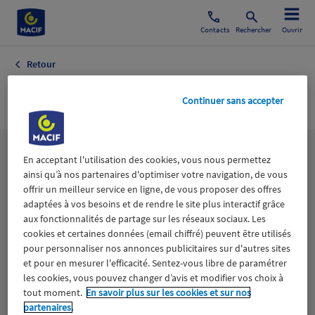
Contacts
Rechercher
Ouvrir
Retour
Immobilier Entr
Continuer sans accepter
Les
thématiques
En acceptant l'utilisation des cookies, vous nous permettez
ainsi qu’à nos partenaires d'optimiser votre navigation, de vous
offrir un meilleur service en ligne, de vous proposer des offres
adaptées à vos besoins et de rendre le site plus interactif grâce
Aidants
Catastrophes naturelles
Climat
aux fonctionnalités de partage sur les réseaux sociaux. Les
cookies et certaines données (email chiffré) peuvent être utilisés
Engagement
Epargne
ESS
pour personnaliser nos annonces publicitaires sur d'autres sites
et pour en mesurer l'efficacité. Sentez-vous libre de paramétrer
les cookies, vous pouvez changer d’avis et modifier vos choix à
Expérience clients
Fondation Macif
Jeunesse
tout moment.
En savoir plus sur les cookies et sur nos
partenaires.