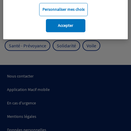
Mobilité
Mutualisme
Personnaliser mes choix
Protection de l'environnement
Accepter
Protection des océans
Prévention
RSE
Santé - Prévoyance
Solidarité
Voile
Nous contacter
Application Macif mobile
En cas d'urgence
Mentions légales
Données personnelles