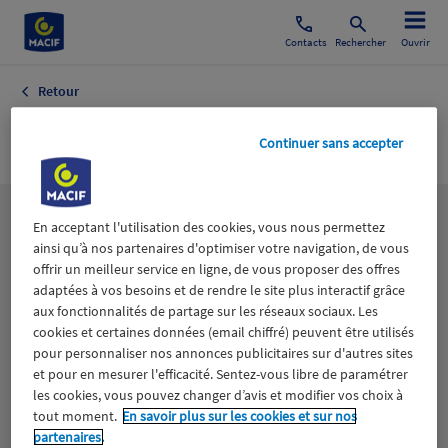
Contacts
Rechercher
Ouvrir
Retour
Insertion
Continuer sans accepter
Les
thématiques
En acceptant l'utilisation des cookies, vous nous permettez
ainsi qu’à nos partenaires d'optimiser votre navigation, de vous
offrir un meilleur service en ligne, de vous proposer des offres
adaptées à vos besoins et de rendre le site plus interactif grâce
Aidants
Catastrophes naturelles
Climat
aux fonctionnalités de partage sur les réseaux sociaux. Les
cookies et certaines données (email chiffré) peuvent être utilisés
Engagement
Epargne
ESS
pour personnaliser nos annonces publicitaires sur d'autres sites
et pour en mesurer l'efficacité. Sentez-vous libre de paramétrer
les cookies, vous pouvez changer d’avis et modifier vos choix à
Expérience clients
Fondation Macif
Jeunesse
tout moment.
En savoir plus sur les cookies et sur nos
partenaires.