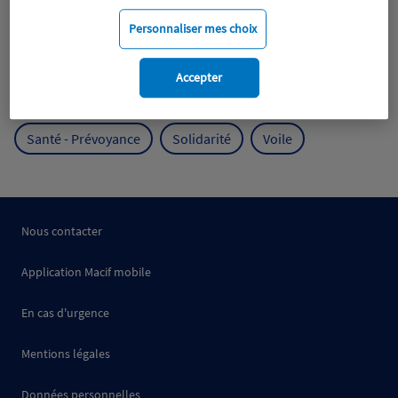
Mobilité
Mutualisme
Personnaliser mes choix
Protection de l'environnement
Accepter
Protection des océans
Prévention
RSE
Santé - Prévoyance
Solidarité
Voile
Nous contacter
Application Macif mobile
En cas d'urgence
Mentions légales
Données personnelles