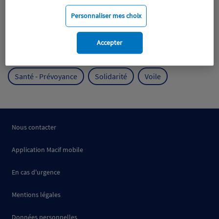
Mobilité
Mutualisme
Personnaliser mes choix
Protection de l'environnement
Accepter
Protection des océans
Prévention
RSE
Santé - Prévoyance
Solidarité
Voile
Nous contacter
Application Macif mobile
En cas d'urgence
Mentions légales
Données personnelles