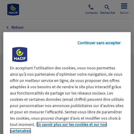
Contacts
Rechercher
Ouvrir
Retour
Jeudi
Continuer sans accepter
Les
thématiques
En acceptant l'utilisation des cookies, vous nous permettez
ainsi qu’à nos partenaires d'optimiser votre navigation, de vous
offrir un meilleur service en ligne, de vous proposer des offres
adaptées à vos besoins et de rendre le site plus interactif grâce
Aidants
Catastrophes naturelles
Climat
aux fonctionnalités de partage sur les réseaux sociaux. Les
cookies et certaines données (email chiffré) peuvent être utilisés
Engagement
Epargne
ESS
pour personnaliser nos annonces publicitaires sur d'autres sites
et pour en mesurer l'efficacité. Sentez-vous libre de paramétrer
les cookies, vous pouvez changer d’avis et modifier vos choix à
Expérience clients
Fondation Macif
Jeunesse
tout moment.
En savoir plus sur les cookies et sur nos
partenaires.