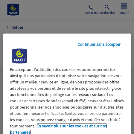
Contacts
Rechercher
Ouvrir
Retour
JOURNAL DU
Continuer sans accepter
SPORT
En acceptant l'utilisation des cookies, vous nous permettez
ainsi qu’à nos partenaires d'optimiser votre navigation, de vous
Les
thématiques
offrir un meilleur service en ligne, de vous proposer des offres
adaptées à vos besoins et de rendre le site plus interactif grâce
aux fonctionnalités de partage sur les réseaux sociaux. Les
Aidants
Catastrophes naturelles
Climat
cookies et certaines données (email chiffré) peuvent être utilisés
pour personnaliser nos annonces publicitaires sur d'autres sites
Engagement
Epargne
ESS
et pour en mesurer l'efficacité. Sentez-vous libre de paramétrer
les cookies, vous pouvez changer d’avis et modifier vos choix à
tout moment.
En savoir plus sur les cookies et sur nos
Expérience clients
Fondation Macif
Jeunesse
partenaires.