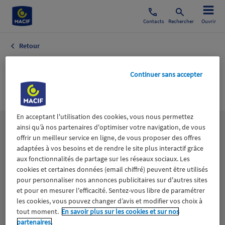
Contacts
Rechercher
Ouvrir
Retour
KILOMETRE
Continuer sans accepter
CLUB.FR
En acceptant l'utilisation des cookies, vous nous permettez
ainsi qu’à nos partenaires d'optimiser votre navigation, de vous
Les
thématiques
offrir un meilleur service en ligne, de vous proposer des offres
adaptées à vos besoins et de rendre le site plus interactif grâce
aux fonctionnalités de partage sur les réseaux sociaux. Les
Aidants
Catastrophes naturelles
Climat
cookies et certaines données (email chiffré) peuvent être utilisés
pour personnaliser nos annonces publicitaires sur d'autres sites
Engagement
Epargne
ESS
et pour en mesurer l'efficacité. Sentez-vous libre de paramétrer
les cookies, vous pouvez changer d’avis et modifier vos choix à
tout moment.
En savoir plus sur les cookies et sur nos
Expérience clients
Fondation Macif
Jeunesse
partenaires.