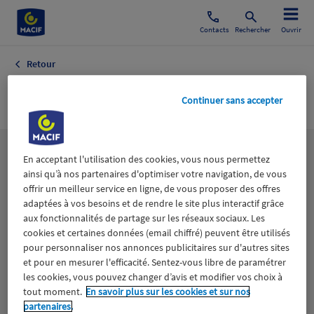
Contacts
Rechercher
Ouvrir
Retour
L'EST ECLAIR
Continuer sans accepter
Les
thématiques
En acceptant l'utilisation des cookies, vous nous permettez
ainsi qu’à nos partenaires d'optimiser votre navigation, de vous
offrir un meilleur service en ligne, de vous proposer des offres
adaptées à vos besoins et de rendre le site plus interactif grâce
Aidants
Catastrophes naturelles
Climat
aux fonctionnalités de partage sur les réseaux sociaux. Les
cookies et certaines données (email chiffré) peuvent être utilisés
Engagement
Epargne
ESS
pour personnaliser nos annonces publicitaires sur d'autres sites
et pour en mesurer l'efficacité. Sentez-vous libre de paramétrer
les cookies, vous pouvez changer d’avis et modifier vos choix à
Expérience clients
Fondation Macif
Jeunesse
tout moment.
En savoir plus sur les cookies et sur nos
partenaires.