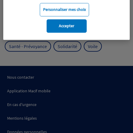
Mobilité
Mutualisme
Personnaliser mes choix
Protection de l'environnement
Accepter
Protection des océans
Prévention
RSE
Santé - Prévoyance
Solidarité
Voile
Nous contacter
Application Macif mobile
En cas d'urgence
Mentions légales
Données personnelles