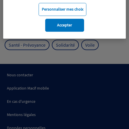
Mobilité
Mutualisme
Personnaliser mes choix
Protection de l'environnement
Accepter
Protection des océans
Prévention
RSE
Santé - Prévoyance
Solidarité
Voile
Nous contacter
Application Macif mobile
En cas d'urgence
Mentions légales
Données personnelles