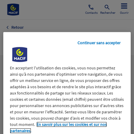
Contacts
Rechercher
Ouvrir
Retour
L'HEURE H
Continuer sans accepter
Les
thématiques
En acceptant l'utilisation des cookies, vous nous permettez
ainsi qu’à nos partenaires d'optimiser votre navigation, de vous
offrir un meilleur service en ligne, de vous proposer des offres
adaptées à vos besoins et de rendre le site plus interactif grâce
Aidants
Catastrophes naturelles
Climat
aux fonctionnalités de partage sur les réseaux sociaux. Les
cookies et certaines données (email chiffré) peuvent être utilisés
Engagement
Epargne
ESS
pour personnaliser nos annonces publicitaires sur d'autres sites
et pour en mesurer l'efficacité. Sentez-vous libre de paramétrer
les cookies, vous pouvez changer d’avis et modifier vos choix à
Expérience clients
Fondation Macif
Jeunesse
tout moment.
En savoir plus sur les cookies et sur nos
partenaires.