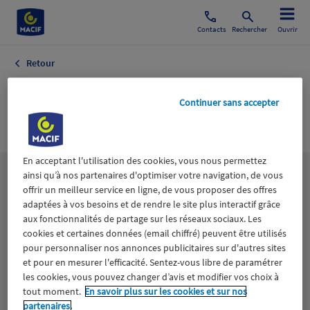
Contacts
Rechercher
Ouvrir
Retour
L'YONNE
Continuer sans accepter
REPUBLICAINE
En acceptant l'utilisation des cookies, vous nous permettez
ainsi qu’à nos partenaires d'optimiser votre navigation, de vous
Les
thématiques
offrir un meilleur service en ligne, de vous proposer des offres
adaptées à vos besoins et de rendre le site plus interactif grâce
aux fonctionnalités de partage sur les réseaux sociaux. Les
Aidants
Catastrophes naturelles
Climat
cookies et certaines données (email chiffré) peuvent être utilisés
pour personnaliser nos annonces publicitaires sur d'autres sites
Engagement
Epargne
ESS
et pour en mesurer l'efficacité. Sentez-vous libre de paramétrer
les cookies, vous pouvez changer d’avis et modifier vos choix à
tout moment.
En savoir plus sur les cookies et sur nos
Expérience clients
Fondation Macif
Jeunesse
partenaires.