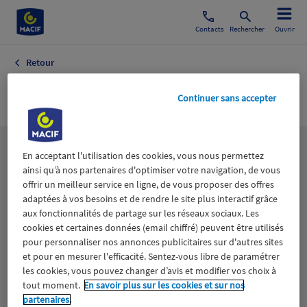
Contacts
Rechercher
Ouvrir
Retour
Laiterie
Continuer sans accepter
Les
thématiques
En acceptant l'utilisation des cookies, vous nous permettez
ainsi qu’à nos partenaires d'optimiser votre navigation, de vous
offrir un meilleur service en ligne, de vous proposer des offres
adaptées à vos besoins et de rendre le site plus interactif grâce
Aidants
Catastrophes naturelles
Climat
aux fonctionnalités de partage sur les réseaux sociaux. Les
cookies et certaines données (email chiffré) peuvent être utilisés
Engagement
Epargne
ESS
pour personnaliser nos annonces publicitaires sur d'autres sites
et pour en mesurer l'efficacité. Sentez-vous libre de paramétrer
les cookies, vous pouvez changer d’avis et modifier vos choix à
Expérience clients
Fondation Macif
Jeunesse
tout moment.
En savoir plus sur les cookies et sur nos
partenaires.