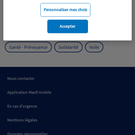
Mobilité
Mutualisme
Personnaliser mes choix
Protection de l'environnement
Accepter
Protection des océans
Prévention
RSE
Santé - Prévoyance
Solidarité
Voile
Nous contacter
Application Macif mobile
En cas d'urgence
Mentions légales
Données personnelles