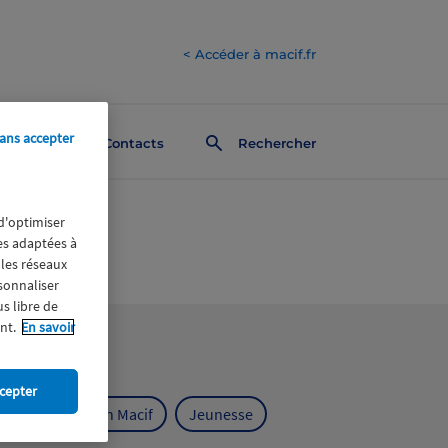
< Accéder à macif.fr
ans accepter
Contacts
Rechercher
 d'optimiser
res adaptées à
 les réseaux
rsonnaliser
us libre de
nt.
En savoir
cepter
ts
Fondation Macif
Jeunesse