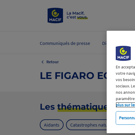
Communiqués de presse
Dirigeants et ex
Retour
En accepta
LE FIGARO ECONO
votre navi
vos besoins
sociaux. L
nos annonce
paramétrer
Les
thématiques
plus sur le
Personna
Aidants
Catastrophes naturelles
Cl