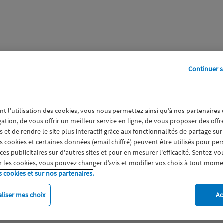
Continuer s
perts
Galerie
A propos
nt l'utilisation des cookies, vous nous permettez ainsi qu’à nos partenaires
MIE
gation, de vous offrir un meilleur service en ligne, de vous proposer des off
 et de rendre le site plus interactif grâce aux fonctionnalités de partage sur
es cookies et certaines données (email chiffré) peuvent être utilisés pour pe
s publicitaires sur d'autres sites et pour en mesurer l'efficacité. Sentez-vo
 les cookies, vous pouvez changer d’avis et modifier vos choix à tout mome
s cookies et sur nos partenaires.
liser mes choix
Ac
imat
Engagement
Epargne
ESS
Expérience clien