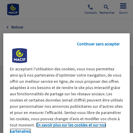
Contacts
Rechercher
Ouvrir
Retour
LE FIGARO
Continuer sans accepter
MAGAZINE
En acceptant l'utilisation des cookies, vous nous permettez
ainsi qu’à nos partenaires d'optimiser votre navigation, de vous
Les
thématiques
offrir un meilleur service en ligne, de vous proposer des offres
adaptées à vos besoins et de rendre le site plus interactif grâce
aux fonctionnalités de partage sur les réseaux sociaux. Les
Aidants
Catastrophes naturelles
Climat
cookies et certaines données (email chiffré) peuvent être utilisés
pour personnaliser nos annonces publicitaires sur d'autres sites
Engagement
Epargne
ESS
et pour en mesurer l'efficacité. Sentez-vous libre de paramétrer
les cookies, vous pouvez changer d’avis et modifier vos choix à
tout moment.
En savoir plus sur les cookies et sur nos
Expérience clients
Fondation Macif
Jeunesse
partenaires.