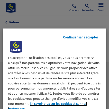
Contacts
Rechercher
Ouvrir
Retour
LE FIGARO
Continuer sans accepter
MANAGEMENT ET
EMPLOI
En acceptant l'utilisation des cookies, vous nous permettez
ainsi qu’à nos partenaires d'optimiser votre navigation, de vous
offrir un meilleur service en ligne, de vous proposer des offres
Les
thématiques
adaptées à vos besoins et de rendre le site plus interactif grâce
aux fonctionnalités de partage sur les réseaux sociaux. Les
cookies et certaines données (email chiffré) peuvent être utilisés
Aidants
Catastrophes naturelles
Climat
pour personnaliser nos annonces publicitaires sur d'autres sites
et pour en mesurer l'efficacité. Sentez-vous libre de paramétrer
les cookies, vous pouvez changer d’avis et modifier vos choix à
Engagement
Epargne
ESS
tout moment.
En savoir plus sur les cookies et sur nos
partenaires.