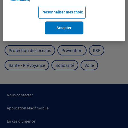
Expérience clients
Fondation Macif
Jeunesse
Personnaliser mes choix
Mobilité
Mutualisme
Accepter
Protection de l'environnement
Protection des océans
Prévention
RSE
Santé - Prévoyance
Solidarité
Voile
Nous contacter
Application Macif mobile
En cas d'urgence