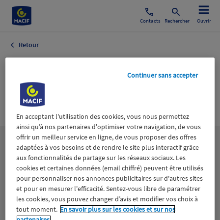
Contacts
Rechercher
Ouvrir
Retour
LE PARISIEN
Continuer sans accepter
AUJOURD'HUI EN
FRANCE
En acceptant l'utilisation des cookies, vous nous permettez
ainsi qu’à nos partenaires d'optimiser votre navigation, de vous
offrir un meilleur service en ligne, de vous proposer des offres
Les
thématiques
adaptées à vos besoins et de rendre le site plus interactif grâce
aux fonctionnalités de partage sur les réseaux sociaux. Les
cookies et certaines données (email chiffré) peuvent être utilisés
Aidants
Catastrophes naturelles
Climat
pour personnaliser nos annonces publicitaires sur d'autres sites
et pour en mesurer l'efficacité. Sentez-vous libre de paramétrer
les cookies, vous pouvez changer d’avis et modifier vos choix à
Engagement
Epargne
ESS
tout moment.
En savoir plus sur les cookies et sur nos
partenaires.