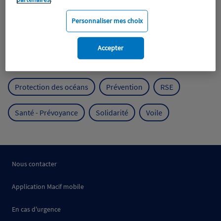
Expérience clients
Fondation Macif
Jeunesse
Personnaliser mes choix
Mobilité
Mutualisme
Accepter
Protection de l'environnement
Protection des océans
Prévention
RSE
Santé - Prévoyance
Solidarité
Voile
Nous contacter
Application Macif mobile
En cas d'urgence