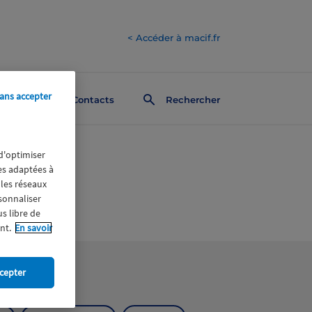
< Accéder à macif.fr
ans accepter
Contacts
Rechercher
 d'optimiser
res adaptées à
 les réseaux
rsonnaliser
us libre de
nt.
En savoir
cepter