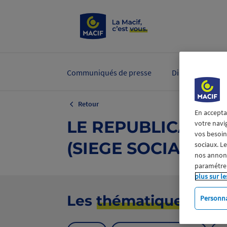
Communiqués de presse
Dirigeants et ex
Retour
En accepta
LE REPUBLICAIN 
votre navi
vos besoins
(SIEGE SOCIAL)
sociaux. L
nos annonce
paramétrer
plus sur le
Les
thématiques
Personna