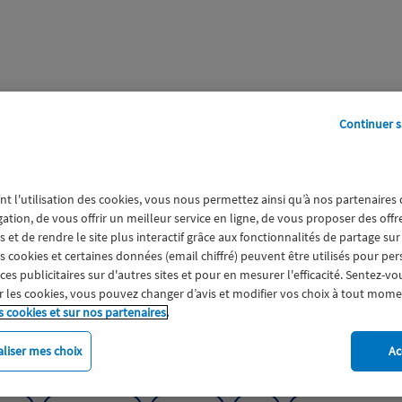
Continuer s
perts
Galerie
A propos
nt l'utilisation des cookies, vous nous permettez ainsi qu’à nos partenaires
LORRAIN WOIPPY
gation, de vous offrir un meilleur service en ligne, de vous proposer des off
 et de rendre le site plus interactif grâce aux fonctionnalités de partage sur
es cookies et certaines données (email chiffré) peuvent être utilisés pour pe
s publicitaires sur d'autres sites et pour en mesurer l'efficacité. Sentez-vo
 les cookies, vous pouvez changer d’avis et modifier vos choix à tout mome
s cookies et sur nos partenaires.
liser mes choix
Ac