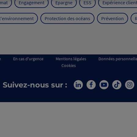
imat
Engagement
Epargne
ESS
Expérience clien
 l'environnement
Protection des océans
Prévention
e
En cas d'urgence
Mentions légales
Données personnell
Cookies
Suivez-nous sur :