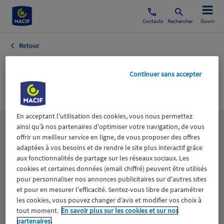
Contacts
Rechercher
Ouvrir
Retour
Macif Centre de
Continuer sans accepter
Voile
En acceptant l'utilisation des cookies, vous nous permettez
ainsi qu’à nos partenaires d'optimiser votre navigation, de vous
Les
thématiques
offrir un meilleur service en ligne, de vous proposer des offres
adaptées à vos besoins et de rendre le site plus interactif grâce
aux fonctionnalités de partage sur les réseaux sociaux. Les
Aidants
Catastrophes naturelles
Climat
cookies et certaines données (email chiffré) peuvent être utilisés
pour personnaliser nos annonces publicitaires sur d'autres sites
Engagement
Epargne
ESS
et pour en mesurer l'efficacité. Sentez-vous libre de paramétrer
les cookies, vous pouvez changer d’avis et modifier vos choix à
tout moment.
En savoir plus sur les cookies et sur nos
Expérience clients
Fondation Macif
Jeunesse
partenaires.