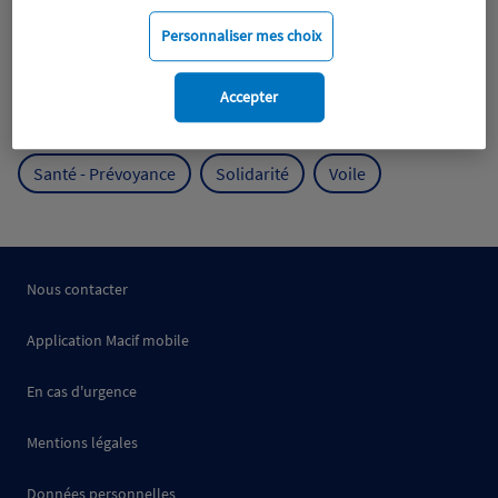
Mobilité
Mutualisme
Personnaliser mes choix
Protection de l'environnement
Accepter
Protection des océans
Prévention
RSE
Santé - Prévoyance
Solidarité
Voile
Nous contacter
Application Macif mobile
En cas d'urgence
Mentions légales
Données personnelles