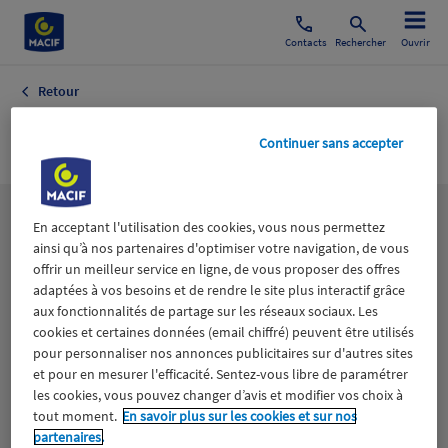
Contacts
Rechercher
Ouvrir
Retour
Maritime
Continuer sans accepter
Les
thématiques
En acceptant l'utilisation des cookies, vous nous permettez
ainsi qu’à nos partenaires d'optimiser votre navigation, de vous
offrir un meilleur service en ligne, de vous proposer des offres
adaptées à vos besoins et de rendre le site plus interactif grâce
Aidants
Catastrophes naturelles
Climat
aux fonctionnalités de partage sur les réseaux sociaux. Les
cookies et certaines données (email chiffré) peuvent être utilisés
Engagement
Epargne
ESS
pour personnaliser nos annonces publicitaires sur d'autres sites
et pour en mesurer l'efficacité. Sentez-vous libre de paramétrer
les cookies, vous pouvez changer d’avis et modifier vos choix à
Expérience clients
Fondation Macif
Jeunesse
tout moment.
En savoir plus sur les cookies et sur nos
partenaires.