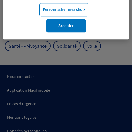
Mobilité
Mutualisme
Personnaliser mes choix
Protection de l'environnement
Accepter
Protection des océans
Prévention
RSE
Santé - Prévoyance
Solidarité
Voile
Nous contacter
Application Macif mobile
En cas d'urgence
Mentions légales
Données personnelles