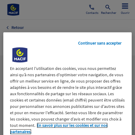
Contacts
Rechercher
Ouvrir
Retour
Matériels
Continuer sans accepter
Les
thématiques
En acceptant l'utilisation des cookies, vous nous permettez
ainsi qu’à nos partenaires d'optimiser votre navigation, de vous
offrir un meilleur service en ligne, de vous proposer des offres
adaptées à vos besoins et de rendre le site plus interactif grâce
Aidants
Catastrophes naturelles
Climat
aux fonctionnalités de partage sur les réseaux sociaux. Les
cookies et certaines données (email chiffré) peuvent être utilisés
Engagement
Epargne
ESS
pour personnaliser nos annonces publicitaires sur d'autres sites
et pour en mesurer l'efficacité. Sentez-vous libre de paramétrer
les cookies, vous pouvez changer d’avis et modifier vos choix à
Expérience clients
Fondation Macif
Jeunesse
tout moment.
En savoir plus sur les cookies et sur nos
partenaires.