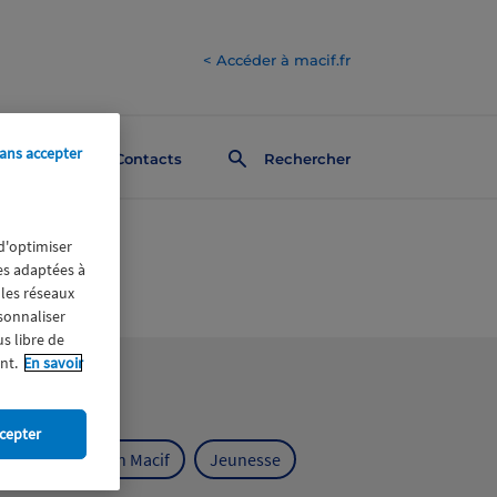
< Accéder à macif.fr
ans accepter
Contacts
Rechercher
 d'optimiser
res adaptées à
 les réseaux
rsonnaliser
us libre de
nt.
En savoir
cepter
ts
Fondation Macif
Jeunesse