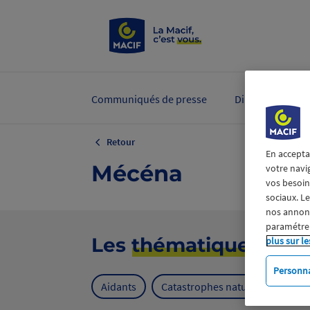
Communiqués de presse
Dirigeants et ex
Retour
En accepta
Mécéna
votre navi
vos besoins
sociaux. L
nos annonce
paramétrer
Les
thématiques
plus sur le
Personna
Aidants
Catastrophes naturelles
Cl