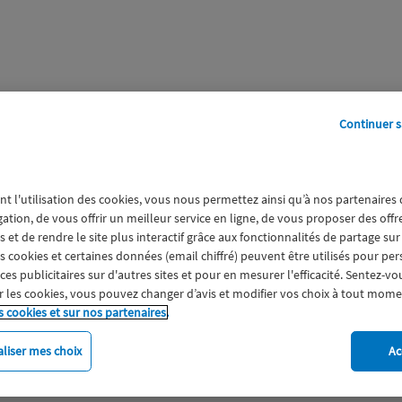
Continuer s
perts
Galerie
A propos
nt l'utilisation des cookies, vous nous permettez ainsi qu’à nos partenaires
gation, de vous offrir un meilleur service en ligne, de vous proposer des off
 et de rendre le site plus interactif grâce aux fonctionnalités de partage sur
es cookies et certaines données (email chiffré) peuvent être utilisés pour pe
s publicitaires sur d'autres sites et pour en mesurer l'efficacité. Sentez-vo
 les cookies, vous pouvez changer d’avis et modifier vos choix à tout mome
s cookies et sur nos partenaires.
liser mes choix
Ac
imat
Engagement
Epargne
ESS
Expérience clien