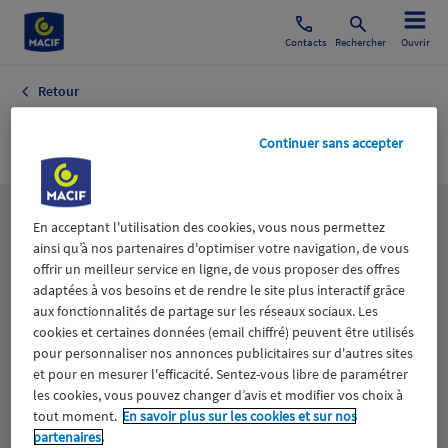
Contacts
Rechercher
Ouvrir
Retour
Microéconomie
Continuer sans accepter
Les
thématiques
En acceptant l'utilisation des cookies, vous nous permettez
ainsi qu’à nos partenaires d'optimiser votre navigation, de vous
offrir un meilleur service en ligne, de vous proposer des offres
adaptées à vos besoins et de rendre le site plus interactif grâce
Aidants
Catastrophes naturelles
Climat
aux fonctionnalités de partage sur les réseaux sociaux. Les
cookies et certaines données (email chiffré) peuvent être utilisés
Engagement
Epargne
ESS
pour personnaliser nos annonces publicitaires sur d'autres sites
et pour en mesurer l'efficacité. Sentez-vous libre de paramétrer
les cookies, vous pouvez changer d’avis et modifier vos choix à
Expérience clients
Fondation Macif
Jeunesse
tout moment.
En savoir plus sur les cookies et sur nos
partenaires.