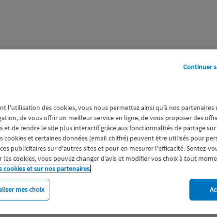
Continuer s
perts
Galerie
A propos
nt l'utilisation des cookies, vous nous permettez ainsi qu’à nos partenaires
gation, de vous offrir un meilleur service en ligne, de vous proposer des off
 et de rendre le site plus interactif grâce aux fonctionnalités de partage sur
es cookies et certaines données (email chiffré) peuvent être utilisés pour pe
s publicitaires sur d'autres sites et pour en mesurer l'efficacité. Sentez-vo
 les cookies, vous pouvez changer d’avis et modifier vos choix à tout mome
s cookies et sur nos partenaires.
liser mes choix
Ac
imat
Engagement
Epargne
ESS
Expérience clien