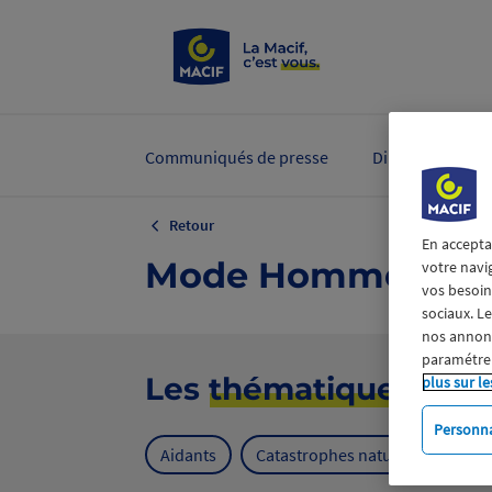
Communiqués de presse
Dirigeants et ex
Retour
En accepta
Mode Homme
votre navi
vos besoins
sociaux. L
nos annonce
paramétrer
Les
thématiques
plus sur le
Personna
Aidants
Catastrophes naturelles
Cl