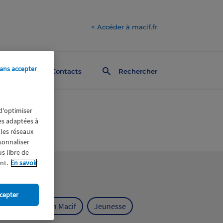
< Accéder à macif.fr
ans accepter
Contacts
Rechercher
 d'optimiser
res adaptées à
 les réseaux
rsonnaliser
us libre de
nt.
En savoir
cepter
ts
Fondation Macif
Jeunesse