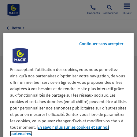
Contacts
Rechercher
Ouvrir
Retour
Moto-Technique
Continuer sans accepter
Les
thématiques
En acceptant l'utilisation des cookies, vous nous permettez
ainsi qu’à nos partenaires d'optimiser votre navigation, de vous
offrir un meilleur service en ligne, de vous proposer des offres
adaptées à vos besoins et de rendre le site plus interactif grâce
Aidants
Catastrophes naturelles
Climat
aux fonctionnalités de partage sur les réseaux sociaux. Les
cookies et certaines données (email chiffré) peuvent être utilisés
Engagement
Epargne
ESS
pour personnaliser nos annonces publicitaires sur d'autres sites
et pour en mesurer l'efficacité. Sentez-vous libre de paramétrer
les cookies, vous pouvez changer d’avis et modifier vos choix à
Expérience clients
Fondation Macif
Jeunesse
tout moment.
En savoir plus sur les cookies et sur nos
partenaires.