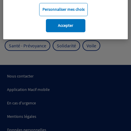
Mobilité
Mutualisme
Personnaliser mes choix
Protection de l'environnement
Accepter
Protection des océans
Prévention
RSE
Santé - Prévoyance
Solidarité
Voile
Nous contacter
Application Macif mobile
En cas d'urgence
Mentions légales
Données personnelles