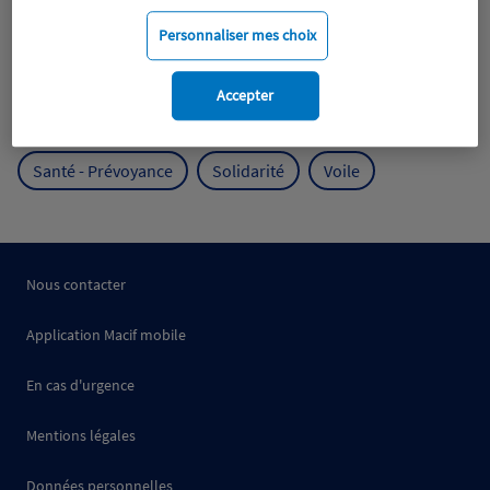
Mobilité
Mutualisme
Personnaliser mes choix
Protection de l'environnement
Accepter
Protection des océans
Prévention
RSE
Santé - Prévoyance
Solidarité
Voile
Nous contacter
Application Macif mobile
En cas d'urgence
Mentions légales
Données personnelles