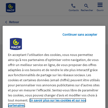
Contacts
Rechercher
Ouvrir
Retour
Nucléaire
Continuer sans accepter
Les
thématiques
En acceptant l'utilisation des cookies, vous nous permettez
ainsi qu’à nos partenaires d'optimiser votre navigation, de vous
offrir un meilleur service en ligne, de vous proposer des offres
adaptées à vos besoins et de rendre le site plus interactif grâce
Aidants
Catastrophes naturelles
Climat
aux fonctionnalités de partage sur les réseaux sociaux. Les
cookies et certaines données (email chiffré) peuvent être utilisés
Engagement
Epargne
ESS
pour personnaliser nos annonces publicitaires sur d'autres sites
et pour en mesurer l'efficacité. Sentez-vous libre de paramétrer
les cookies, vous pouvez changer d’avis et modifier vos choix à
Expérience clients
Fondation Macif
Jeunesse
tout moment.
En savoir plus sur les cookies et sur nos
partenaires.