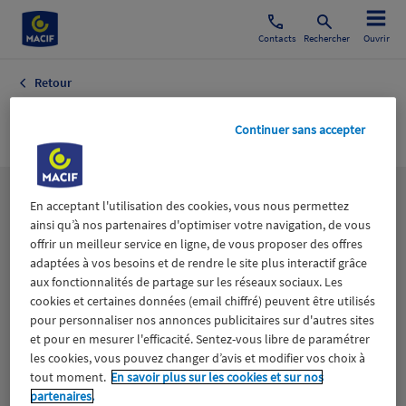
Contacts
Rechercher
Ouvrir
Retour
People
Continuer sans accepter
Les
thématiques
En acceptant l'utilisation des cookies, vous nous permettez
ainsi qu’à nos partenaires d'optimiser votre navigation, de vous
offrir un meilleur service en ligne, de vous proposer des offres
adaptées à vos besoins et de rendre le site plus interactif grâce
Aidants
Catastrophes naturelles
Climat
aux fonctionnalités de partage sur les réseaux sociaux. Les
cookies et certaines données (email chiffré) peuvent être utilisés
Engagement
Epargne
ESS
pour personnaliser nos annonces publicitaires sur d'autres sites
et pour en mesurer l'efficacité. Sentez-vous libre de paramétrer
les cookies, vous pouvez changer d’avis et modifier vos choix à
Expérience clients
Fondation Macif
Jeunesse
tout moment.
En savoir plus sur les cookies et sur nos
partenaires.