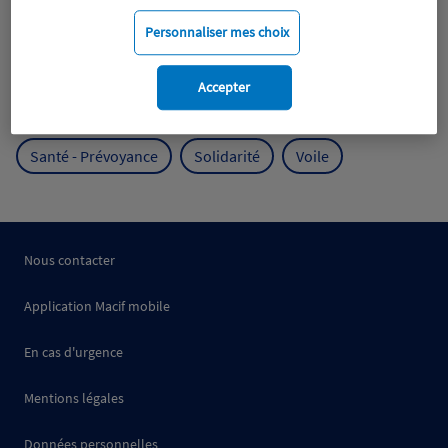
Mobilité
Mutualisme
Personnaliser mes choix
Protection de l'environnement
Accepter
Protection des océans
Prévention
RSE
Santé - Prévoyance
Solidarité
Voile
Nous contacter
Application Macif mobile
En cas d'urgence
Mentions légales
Données personnelles