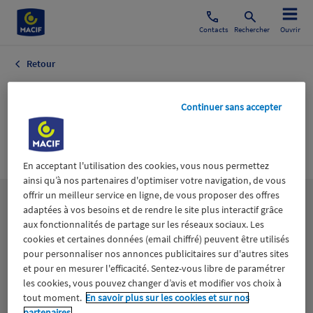
Contacts
Rechercher
Ouvrir
Retour
Politique
Continuer sans accepter
Monétaire
Finances
En acceptant l'utilisation des cookies, vous nous permettez
ainsi qu’à nos partenaires d'optimiser votre navigation, de vous
offrir un meilleur service en ligne, de vous proposer des offres
Les
thématiques
adaptées à vos besoins et de rendre le site plus interactif grâce
aux fonctionnalités de partage sur les réseaux sociaux. Les
cookies et certaines données (email chiffré) peuvent être utilisés
Aidants
Catastrophes naturelles
Climat
pour personnaliser nos annonces publicitaires sur d'autres sites
et pour en mesurer l'efficacité. Sentez-vous libre de paramétrer
les cookies, vous pouvez changer d’avis et modifier vos choix à
Engagement
Epargne
ESS
tout moment.
En savoir plus sur les cookies et sur nos
partenaires.