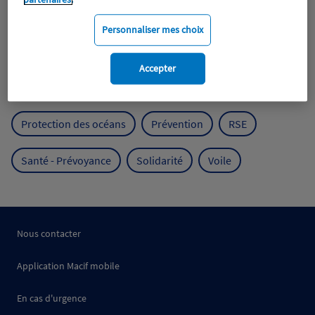
Expérience clients
Fondation Macif
Jeunesse
Personnaliser mes choix
Mobilité
Mutualisme
Accepter
Protection de l'environnement
Protection des océans
Prévention
RSE
Santé - Prévoyance
Solidarité
Voile
Nous contacter
Application Macif mobile
En cas d'urgence