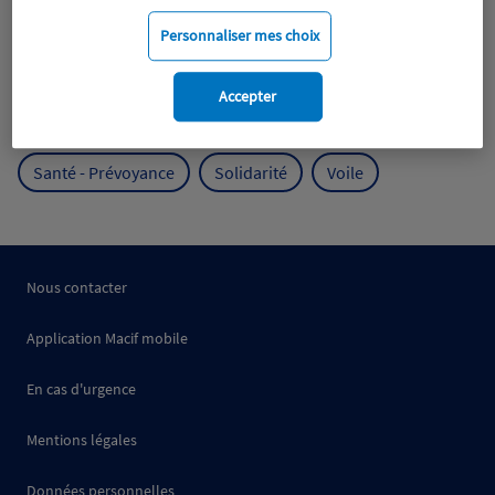
Mobilité
Mutualisme
Personnaliser mes choix
Protection de l'environnement
Accepter
Protection des océans
Prévention
RSE
Santé - Prévoyance
Solidarité
Voile
Nous contacter
Application Macif mobile
En cas d'urgence
Mentions légales
Données personnelles