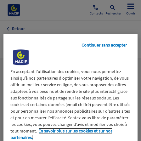
Contacts
Rechercher
Ouvrir
Retour
Régions
Continuer sans accepter
Les
thématiques
En acceptant l'utilisation des cookies, vous nous permettez
ainsi qu’à nos partenaires d'optimiser votre navigation, de vous
offrir un meilleur service en ligne, de vous proposer des offres
adaptées à vos besoins et de rendre le site plus interactif grâce
Aidants
Catastrophes naturelles
Climat
aux fonctionnalités de partage sur les réseaux sociaux. Les
cookies et certaines données (email chiffré) peuvent être utilisés
Engagement
Epargne
ESS
pour personnaliser nos annonces publicitaires sur d'autres sites
et pour en mesurer l'efficacité. Sentez-vous libre de paramétrer
les cookies, vous pouvez changer d’avis et modifier vos choix à
Expérience clients
Fondation Macif
Jeunesse
tout moment.
En savoir plus sur les cookies et sur nos
partenaires.