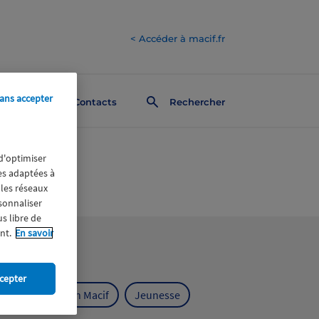
< Accéder à macif.fr
ans accepter
Contacts
Rechercher
 d'optimiser
res adaptées à
 les réseaux
rsonnaliser
us libre de
nt.
En savoir
cepter
ts
Fondation Macif
Jeunesse