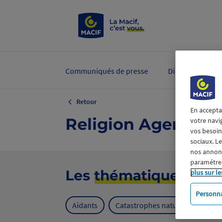
Communiqués de presse
Dirigeants et ex
Retour
En accepta
Religion Agenda C
votre navi
vos besoins
sociaux. L
nos annonce
paramétrer
Les
thématiques
plus sur le
Personna
Aidants
Catastrophes naturelles
Cl