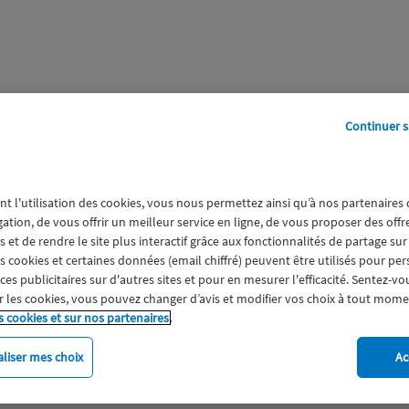
Continuer s
perts
Galerie
A propos
nt l'utilisation des cookies, vous nous permettez ainsi qu’à nos partenaires
ulturel
gation, de vous offrir un meilleur service en ligne, de vous proposer des off
 et de rendre le site plus interactif grâce aux fonctionnalités de partage sur
es cookies et certaines données (email chiffré) peuvent être utilisés pour pe
s publicitaires sur d'autres sites et pour en mesurer l'efficacité. Sentez-vo
 les cookies, vous pouvez changer d’avis et modifier vos choix à tout mome
s cookies et sur nos partenaires.
liser mes choix
Ac
imat
Engagement
Epargne
ESS
Expérience clien