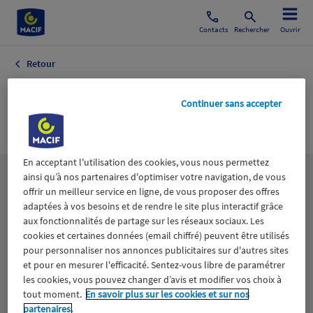
Contacts
Rechercher
Ouvrir
Retour
Religion
Continuer sans accepter
Economie Sociale
En acceptant l'utilisation des cookies, vous nous permettez
ainsi qu’à nos partenaires d'optimiser votre navigation, de vous
Les
thématiques
offrir un meilleur service en ligne, de vous proposer des offres
adaptées à vos besoins et de rendre le site plus interactif grâce
aux fonctionnalités de partage sur les réseaux sociaux. Les
Aidants
Catastrophes naturelles
Climat
cookies et certaines données (email chiffré) peuvent être utilisés
pour personnaliser nos annonces publicitaires sur d'autres sites
Engagement
Epargne
ESS
et pour en mesurer l'efficacité. Sentez-vous libre de paramétrer
les cookies, vous pouvez changer d’avis et modifier vos choix à
tout moment.
En savoir plus sur les cookies et sur nos
Expérience clients
Fondation Macif
Jeunesse
partenaires.