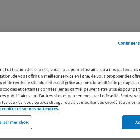
Continuer s
perts
Galerie
A propos
nt l'utilisation des cookies, vous nous permettez ainsi qu’à nos partenaires
lles
gation, de vous offrir un meilleur service en ligne, de vous proposer des off
 et de rendre le site plus interactif grâce aux fonctionnalités de partage sur
es cookies et certaines données (email chiffré) peuvent être utilisés pour pe
s publicitaires sur d'autres sites et pour en mesurer l'efficacité. Sentez-vo
 les cookies, vous pouvez changer d’avis et modifier vos choix à tout mome
s cookies et sur nos partenaires.
liser mes choix
Ac
imat
Engagement
Epargne
ESS
Expérience clien