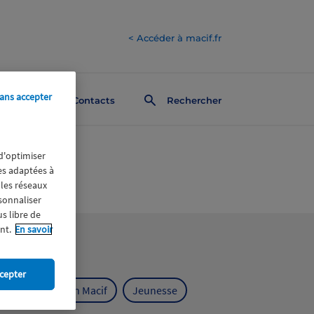
< Accéder à macif.fr
ans accepter
Contacts
Rechercher
 d'optimiser
res adaptées à
 les réseaux
rsonnaliser
us libre de
nt.
En savoir
cepter
ts
Fondation Macif
Jeunesse