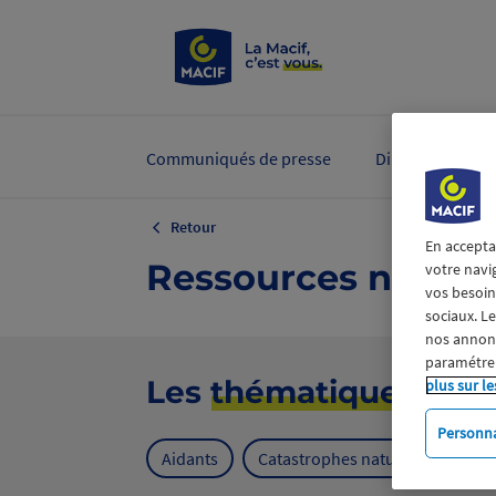
Communiqués de presse
Dirigeants et ex
Retour
En accepta
Ressources nature
votre navi
vos besoins
sociaux. L
nos annonce
paramétrer
Les
thématiques
plus sur le
Personna
Aidants
Catastrophes naturelles
Cl