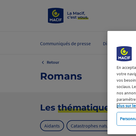
Communiqués de presse
Dirigeants et ex
Retour
En accepta
Romans
votre navi
vos besoins
sociaux. L
nos annonce
paramétrer
Les
thématiques
plus sur le
Personna
Aidants
Catastrophes naturelles
Cl