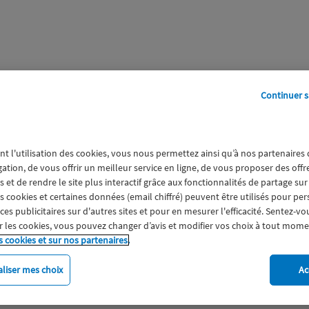
Continuer s
perts
Galerie
A propos
nt l'utilisation des cookies, vous nous permettez ainsi qu’à nos partenaires
gation, de vous offrir un meilleur service en ligne, de vous proposer des off
 et de rendre le site plus interactif grâce aux fonctionnalités de partage sur
es cookies et certaines données (email chiffré) peuvent être utilisés pour pe
s publicitaires sur d'autres sites et pour en mesurer l'efficacité. Sentez-vo
 les cookies, vous pouvez changer d’avis et modifier vos choix à tout mome
s cookies et sur nos partenaires.
liser mes choix
Ac
imat
Engagement
Epargne
ESS
Expérience clien