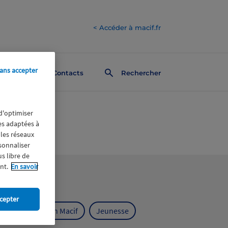
< Accéder à macif.fr
ans accepter
Contacts
Rechercher
 d'optimiser
res adaptées à
 les réseaux
rsonnaliser
us libre de
nt.
En savoir
cepter
ts
Fondation Macif
Jeunesse