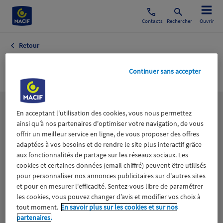
Contacts
Rechercher
Ouvrir
Retour
S
Continuer sans accepter
Les
thématiques
En acceptant l'utilisation des cookies, vous nous permettez
ainsi qu’à nos partenaires d'optimiser votre navigation, de vous
offrir un meilleur service en ligne, de vous proposer des offres
adaptées à vos besoins et de rendre le site plus interactif grâce
Aidants
Catastrophes naturelles
Climat
aux fonctionnalités de partage sur les réseaux sociaux. Les
cookies et certaines données (email chiffré) peuvent être utilisés
Engagement
Epargne
ESS
pour personnaliser nos annonces publicitaires sur d'autres sites
et pour en mesurer l'efficacité. Sentez-vous libre de paramétrer
les cookies, vous pouvez changer d’avis et modifier vos choix à
Expérience clients
Fondation Macif
Jeunesse
tout moment.
En savoir plus sur les cookies et sur nos
partenaires.