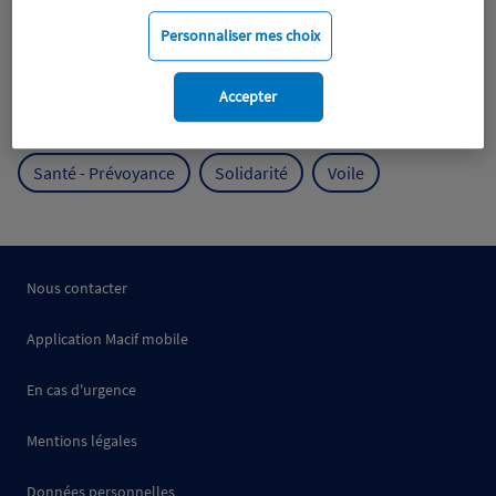
Mobilité
Mutualisme
Personnaliser mes choix
Protection de l'environnement
Accepter
Protection des océans
Prévention
RSE
Santé - Prévoyance
Solidarité
Voile
Nous contacter
Application Macif mobile
En cas d'urgence
Mentions légales
Données personnelles