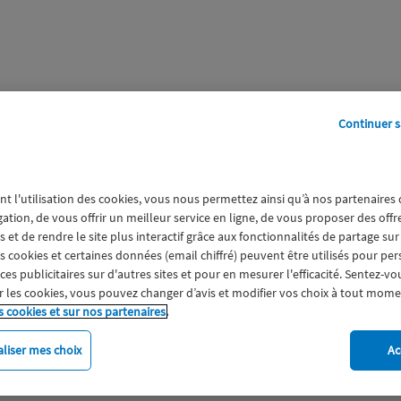
Continuer s
perts
Galerie
A propos
nt l'utilisation des cookies, vous nous permettez ainsi qu’à nos partenaires
gation, de vous offrir un meilleur service en ligne, de vous proposer des off
 et de rendre le site plus interactif grâce aux fonctionnalités de partage sur
es cookies et certaines données (email chiffré) peuvent être utilisés pour pe
s publicitaires sur d'autres sites et pour en mesurer l'efficacité. Sentez-vo
 les cookies, vous pouvez changer d’avis et modifier vos choix à tout mome
s cookies et sur nos partenaires.
liser mes choix
Ac
imat
Engagement
Epargne
ESS
Expérience clien