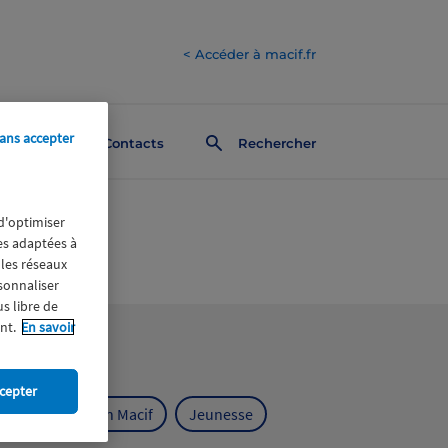
< Accéder à macif.fr
ans accepter
Contacts
Rechercher
 d'optimiser
res adaptées à
 les réseaux
rsonnaliser
us libre de
nt.
En savoir
cepter
ts
Fondation Macif
Jeunesse