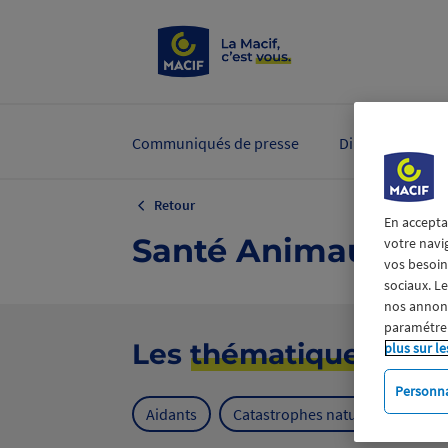
Communiqués de presse
Dirigeants et ex
Retour
En accepta
Santé Animaux
votre navi
vos besoins
sociaux. L
nos annonce
paramétrer
Les
thématiques
plus sur le
Personna
Aidants
Catastrophes naturelles
Cl