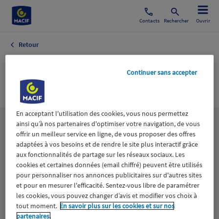
Contacts
Rechercher
Ouvrir
Retour
SEMI RIGIDES
Continuer sans accepter
MAGAZINE
En acceptant l'utilisation des cookies, vous nous permettez
ainsi qu’à nos partenaires d'optimiser votre navigation, de vous
Les
thématiques
offrir un meilleur service en ligne, de vous proposer des offres
adaptées à vos besoins et de rendre le site plus interactif grâce
aux fonctionnalités de partage sur les réseaux sociaux. Les
Aidants
Catastrophes naturelles
Climat
cookies et certaines données (email chiffré) peuvent être utilisés
pour personnaliser nos annonces publicitaires sur d'autres sites
Engagement
Epargne
ESS
et pour en mesurer l'efficacité. Sentez-vous libre de paramétrer
les cookies, vous pouvez changer d’avis et modifier vos choix à
tout moment.
En savoir plus sur les cookies et sur nos
Expérience clients
Fondation Macif
Jeunesse
partenaires.