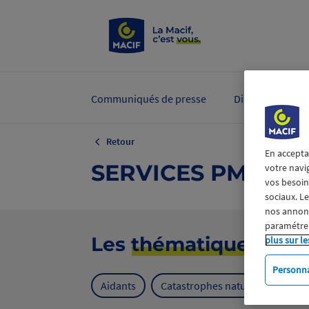
Communiqués de presse
Dirigeants et ex
Retour
En accepta
SERVICES PME
votre navi
vos besoins
sociaux. L
nos annonce
paramétrer
Les
thématiques
plus sur le
Personna
Aidants
Catastrophes naturelles
Cl