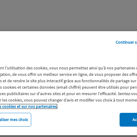
Continuer s
perts
Galerie
A propos
nt l'utilisation des cookies, vous nous permettez ainsi qu’à nos partenaires
gation, de vous offrir un meilleur service en ligne, de vous proposer des off
 et de rendre le site plus interactif grâce aux fonctionnalités de partage sur
es cookies et certaines données (email chiffré) peuvent être utilisés pour pe
s publicitaires sur d'autres sites et pour en mesurer l'efficacité. Sentez-vo
 les cookies, vous pouvez changer d’avis et modifier vos choix à tout mome
s cookies et sur nos partenaires.
liser mes choix
Ac
imat
Engagement
Epargne
ESS
Expérience clien