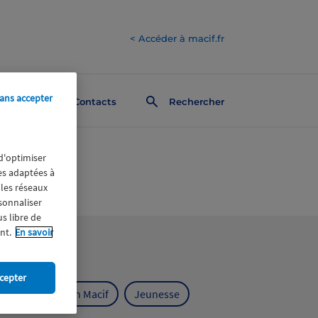
< Accéder à macif.fr
ans accepter
Contacts
Rechercher
 d'optimiser
res adaptées à
 les réseaux
rsonnaliser
us libre de
nt.
En savoir
cepter
ts
Fondation Macif
Jeunesse