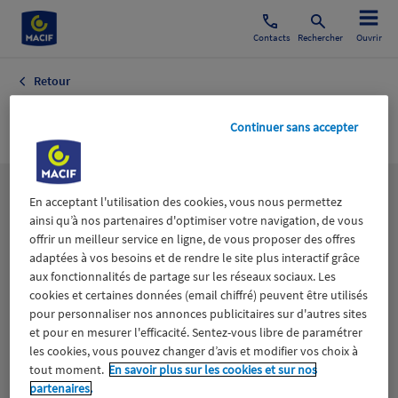
Contacts
Rechercher
Ouvrir
Retour
Sexologie
Continuer sans accepter
Les
thématiques
En acceptant l'utilisation des cookies, vous nous permettez
ainsi qu’à nos partenaires d'optimiser votre navigation, de vous
offrir un meilleur service en ligne, de vous proposer des offres
adaptées à vos besoins et de rendre le site plus interactif grâce
Aidants
Catastrophes naturelles
Climat
aux fonctionnalités de partage sur les réseaux sociaux. Les
cookies et certaines données (email chiffré) peuvent être utilisés
Engagement
Epargne
ESS
pour personnaliser nos annonces publicitaires sur d'autres sites
et pour en mesurer l'efficacité. Sentez-vous libre de paramétrer
les cookies, vous pouvez changer d’avis et modifier vos choix à
Expérience clients
Fondation Macif
Jeunesse
tout moment.
En savoir plus sur les cookies et sur nos
partenaires.