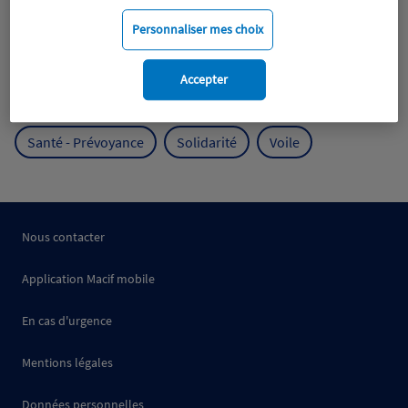
Mobilité
Mutualisme
Personnaliser mes choix
Protection de l'environnement
Accepter
Protection des océans
Prévention
RSE
Santé - Prévoyance
Solidarité
Voile
Nous contacter
Application Macif mobile
En cas d'urgence
Mentions légales
Données personnelles