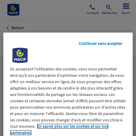
Contacts
Rechercher
Ouvrir
Retour
Sicav
Continuer sans accepter
Les
thématiques
En acceptant l'utilisation des cookies, vous nous permettez
ainsi qu’à nos partenaires d'optimiser votre navigation, de vous
offrir un meilleur service en ligne, de vous proposer des offres
adaptées à vos besoins et de rendre le site plus interactif grâce
Aidants
Catastrophes naturelles
Climat
aux fonctionnalités de partage sur les réseaux sociaux. Les
cookies et certaines données (email chiffré) peuvent être utilisés
Engagement
Epargne
ESS
pour personnaliser nos annonces publicitaires sur d'autres sites
et pour en mesurer l'efficacité. Sentez-vous libre de paramétrer
les cookies, vous pouvez changer d’avis et modifier vos choix à
Expérience clients
Fondation Macif
Jeunesse
tout moment.
En savoir plus sur les cookies et sur nos
partenaires.