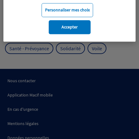
Mobilité
Mutualisme
Personnaliser mes choix
Protection de l'environnement
Accepter
Protection des océans
Prévention
RSE
Santé - Prévoyance
Solidarité
Voile
Nous contacter
Application Macif mobile
En cas d'urgence
Mentions légales
Données personnelles