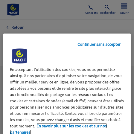
Contacts
Rechercher
Ouvrir
Retour
Ski Nautique Voile
Continuer sans accepter
Canoë Kayak
En acceptant l'utilisation des cookies, vous nous permettez
ainsi qu’à nos partenaires d'optimiser votre navigation, de vous
Les
thématiques
offrir un meilleur service en ligne, de vous proposer des offres
adaptées à vos besoins et de rendre le site plus interactif grâce
aux fonctionnalités de partage sur les réseaux sociaux. Les
Aidants
Catastrophes naturelles
Climat
cookies et certaines données (email chiffré) peuvent être utilisés
pour personnaliser nos annonces publicitaires sur d'autres sites
Engagement
Epargne
ESS
et pour en mesurer l'efficacité. Sentez-vous libre de paramétrer
les cookies, vous pouvez changer d’avis et modifier vos choix à
tout moment.
En savoir plus sur les cookies et sur nos
Expérience clients
Fondation Macif
Jeunesse
partenaires.